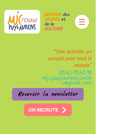
MAISON
des
JEUNES
et
de la
CULTURE
“Une activité, un
accueil pour tout le
monde”
05.63.75.40.98
mjc.puylaurens.losta
l@gmail.com
Recevoir la newsletter
ON RECRUTE